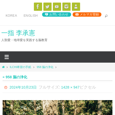
コ
ン
お問い合わせ
メルマガ登録
KOREA
ENGLISH
テ
ン
ツ
一指 李承憲
へ
人類愛・地球愛を実践する脳教育
ス
キ
ッ
プ
ホ
ILCHI希望の手紙
958 脳の浄化
ー
ム
« 958 脳の浄化
フルサイズ:
ピクセル
2024年10月23日
1428 × 947