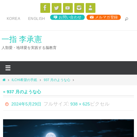
コ
ン
お問い合わせ
メルマガ登録
KOREA
ENGLISH
テ
ン
ツ
一指 李承憲
へ
人類愛・地球愛を実践する脳教育
ス
キ
ッ
プ
ホ
ILCHI希望の手紙
937 月のような心
ー
ム
« 937 月のような心
フルサイズ:
ピクセル
2024年5月29日
938 × 625