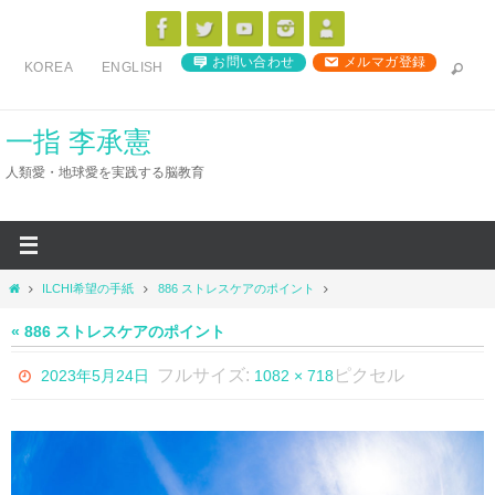
コ
ン
お問い合わせ
メルマガ登録
KOREA
ENGLISH
テ
ン
ツ
一指 李承憲
へ
人類愛・地球愛を実践する脳教育
ス
キ
ッ
プ
ホ
ILCHI希望の手紙
886 ストレスケアのポイント
ー
ム
« 886 ストレスケアのポイント
フルサイズ:
ピクセル
2023年5月24日
1082 × 718