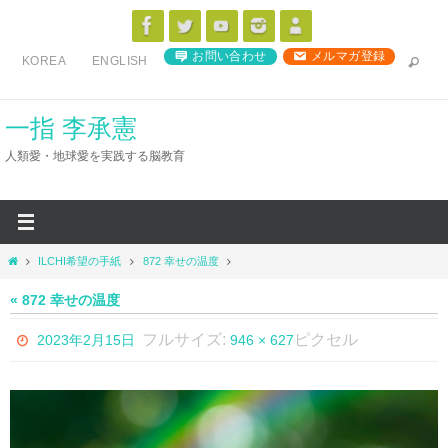
コ
ン
お問い合わせ
メルマガ登録
KOREA
ENGLISH
テ
ン
ツ
一指 李承憲
へ
人類愛・地球愛を実践する脳教育
ス
キ
ッ
プ
ホ
ILCHI希望の手紙
872 幸せの温度
ー
ム
« 872 幸せの温度
フルサイズ:
ピクセル
2023年2月15日
946 × 627