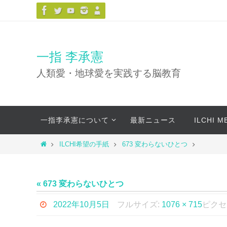
コ
ン
テ
ン
一指 李承憲
ツ
人類愛・地球愛を実践する脳教育
へ
ス
キ
コ
ッ
一指李承憲について
最新ニュース
ILCHI 
ン
プ
テ
ホ
ILCHI希望の手紙
673 変わらないひとつ
ン
ー
ツ
ム
へ
« 673 変わらないひとつ
ス
キ
2022年10月5日
フルサイズ:
1076 × 715
ピクセ
ッ
プ