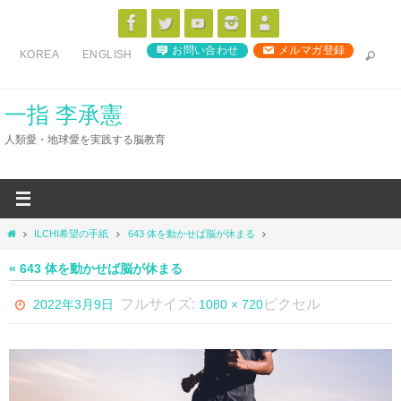
コ
ン
お問い合わせ
メルマガ登録
KOREA
ENGLISH
テ
ン
ツ
一指 李承憲
へ
人類愛・地球愛を実践する脳教育
ス
キ
ッ
プ
ホ
ILCHI希望の手紙
643 体を動かせば脳が休まる
ー
ム
« 643 体を動かせば脳が休まる
フルサイズ:
ピクセル
2022年3月9日
1080 × 720