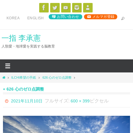
コ
ン
お問い合わせ
メルマガ登録
KOREA
ENGLISH
テ
ン
ツ
一指 李承憲
へ
人類愛・地球愛を実践する脳教育
ス
キ
ッ
プ
ホ
ILCHI希望の手紙
626 心のゼロ点調整
ー
ム
« 626 心のゼロ点調整
フルサイズ:
ピクセル
2021年11月10日
600 × 399