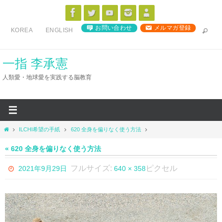
コ
ン
お問い合わせ
メルマガ登録
KOREA
ENGLISH
テ
ン
ツ
一指 李承憲
へ
人類愛・地球愛を実践する脳教育
ス
キ
ッ
プ
ホ
ILCHI希望の手紙
620 全身を偏りなく使う方法
ー
ム
« 620 全身を偏りなく使う方法
フルサイズ:
ピクセル
2021年9月29日
640 × 358