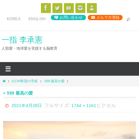
コ
ン
お問い合わせ
メルマガ登録
KOREA
ENGLISH
テ
ン
ツ
一指 李承憲
へ
人類愛・地球愛を実践する脳教育
ス
キ
ッ
プ
ホ
ILCHI希望の手紙
599 最高の愛
ー
ム
« 599 最高の愛
フルサイズ:
ピクセル
2021年4月28日
1744 × 1161