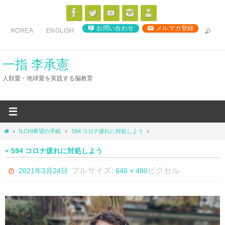
コ
ン
お問い合わせ
メルマガ登録
KOREA
ENGLISH
テ
ン
ツ
一指 李承憲
へ
人類愛・地球愛を実践する脳教育
ス
キ
ッ
プ
ホ
ILCHI希望の手紙
594 コロナ疲れに対処しよう
ー
ム
« 594 コロナ疲れに対処しよう
フルサイズ:
ピクセル
2021年3月24日
640 × 480