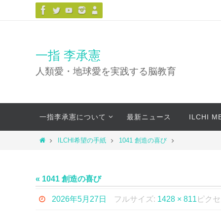
コ
ン
テ
ン
一指 李承憲
ツ
人類愛・地球愛を実践する脳教育
へ
ス
キ
コ
ッ
一指李承憲について
最新ニュース
ILCHI 
ン
プ
テ
ホ
ILCHI希望の手紙
1041 創造の喜び
ン
ー
ツ
ム
へ
« 1041 創造の喜び
ス
キ
2026年5月27日
フルサイズ:
1428 × 811
ピクセ
ッ
プ