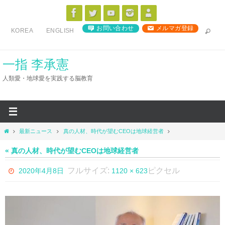
コ
ン
お問い合わせ
メルマガ登録
KOREA
ENGLISH
テ
ン
ツ
一指 李承憲
へ
人類愛・地球愛を実践する脳教育
ス
キ
ッ
プ
ホ
最新ニュース
真の人材、時代が望むCEOは地球経営者
ー
ム
« 真の人材、時代が望むCEOは地球経営者
フルサイズ:
ピクセル
2020年4月8日
1120 × 623