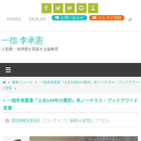
コ
ン
お問い合わせ
メルマガ登録
KOREA
ENGLISH
テ
ン
ツ
一指 李承憲
へ
人類愛・地球愛を実践する脳教育
ス
キ
ッ
プ
ホ
最新ニュース
一指李承憲著『人生120年の選択』米ノーチラス・ブックアワー
ー
ド受賞
ム
« 一指李承憲著『人生120年の選択』米ノーチラス・ブックアワード
受賞
フルサイズ:
ピクセル
2018年5月9日
540 × 472