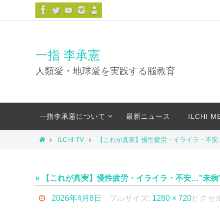
コ
ン
テ
ン
一指 李承憲
ツ
人類愛・地球愛を実践する脳教育
へ
ス
キ
コ
ッ
一指李承憲について
最新ニュース
ILCHI 
ン
プ
テ
ホ
ILCHI TV
【これが真実】慢性疲労・イライラ・不安…
ン
ー
ツ
ム
へ
« 【これが真実】慢性疲労・イライラ・不安…”未
ス
キ
2026年4月8日
フルサイズ:
1280 × 720
ピクセ
ッ
プ