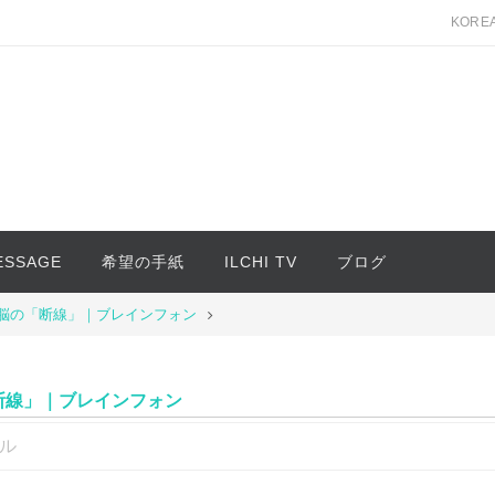
KORE
MESSAGE
希望の手紙
ILCHI TV
ブログ
脳の「断線」｜ブレインフォン
断線」｜ブレインフォン
ル