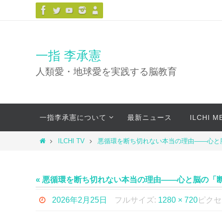
コ
ン
テ
ン
一指 李承憲
ツ
人類愛・地球愛を実践する脳教育
へ
ス
キ
コ
ッ
一指李承憲について
最新ニュース
ILCHI 
ン
プ
テ
ホ
ILCHI TV
悪循環を断ち切れない本当の理由——心と
ン
ー
ツ
ム
へ
« 悪循環を断ち切れない本当の理由——心と脳の「
ス
キ
2026年2月25日
フルサイズ:
1280 × 720
ピクセ
ッ
プ