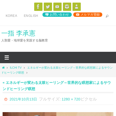
コ
ン
お問い合わせ
メルマガ登録
KOREA
ENGLISH
テ
ン
ツ
一指 李承憲
へ
人類愛・地球愛を実践する脳教育
ス
キ
ッ
プ
ホ
ILCHI TV
エネルギーが変わる太鼓ヒーリング～世界的な瞑想家によるサウン
ー
ドヒーリング瞑想
ム
« エネルギーが変わる太鼓ヒーリング～世界的な瞑想家によるサウ
ンドヒーリング瞑想
フルサイズ:
ピクセル
2021年10月13日
1280 × 720