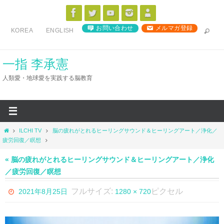
コ
ン
お問い合わせ
メルマガ登録
KOREA
ENGLISH
テ
ン
ツ
一指 李承憲
へ
人類愛・地球愛を実践する脳教育
ス
キ
ッ
プ
ホ
ILCHI TV
脳の疲れがとれるヒーリングサウンド＆ヒーリングアート／浄化／
ー
疲労回復／瞑想
ム
« 脳の疲れがとれるヒーリングサウンド＆ヒーリングアート／浄化
／疲労回復／瞑想
フルサイズ:
ピクセル
2021年8月25日
1280 × 720