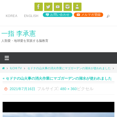
コ
ン
お問い合わせ
メルマガ登録
KOREA
ENGLISH
テ
ン
ツ
一指 李承憲
へ
人類愛・地球愛を実践する脳教育
ス
キ
ッ
プ
ホ
ILCHI TV
セドナの山火事の消火作業にマゴガーデンの湖水が使われました
ー
ム
« セドナの山火事の消火作業にマゴガーデンの湖水が使われました
フルサイズ:
ピクセル
2021年7月16日
480 × 360