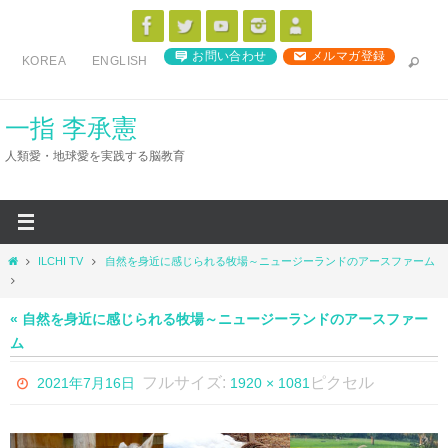
コ
ン
お問い合わせ
メルマガ登録
KOREA
ENGLISH
テ
ン
ツ
一指 李承憲
へ
人類愛・地球愛を実践する脳教育
ス
キ
ッ
プ
ホ
ILCHI TV
自然を身近に感じられる牧場～ニュージーランドのアースファーム
ー
ム
« 自然を身近に感じられる牧場～ニュージーランドのアースファー
ム
フルサイズ:
ピクセル
2021年7月16日
1920 × 1081