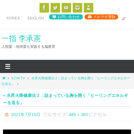
コ
ン
お問い合わせ
メルマガ登録
KOREA
ENGLISH
テ
ン
ツ
一指 李承憲
へ
人類愛・地球愛を実践する脳教育
ス
キ
ッ
プ
ホ
ILCHI TV
水昇火降健康法２：詰まっている胸を開く「ヒーリングエネルギー
ー
を送る」
ム
« 水昇火降健康法２：詰まっている胸を開く「ヒーリングエネルギ
ーを送る」
フルサイズ:
ピクセル
2021年7月15日
480 × 360