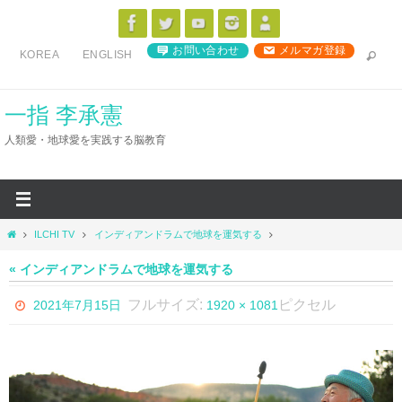
コ
ン
お問い合わせ
メルマガ登録
KOREA
ENGLISH
テ
ン
ツ
一指 李承憲
へ
人類愛・地球愛を実践する脳教育
ス
キ
ッ
プ
ホ
ILCHI TV
インディアンドラムで地球を運気する
ー
ム
« インディアンドラムで地球を運気する
フルサイズ:
ピクセル
2021年7月15日
1920 × 1081