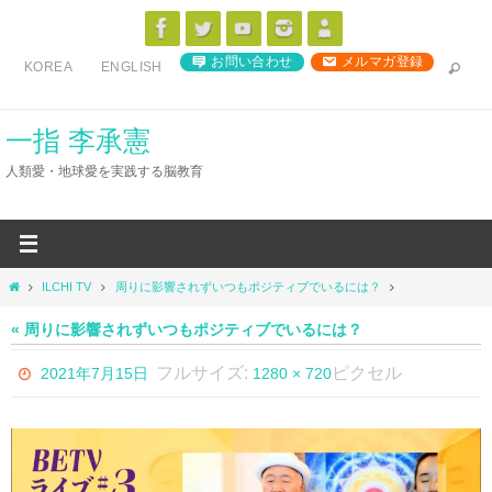
コ
ン
お問い合わせ
メルマガ登録
KOREA
ENGLISH
テ
ン
ツ
一指 李承憲
へ
人類愛・地球愛を実践する脳教育
ス
キ
ッ
プ
ホ
ILCHI TV
周りに影響されずいつもポジティブでいるには？
ー
ム
« 周りに影響されずいつもポジティブでいるには？
フルサイズ:
ピクセル
2021年7月15日
1280 × 720