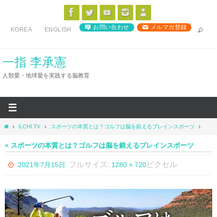
コ
ン
お問い合わせ
メルマガ登録
KOREA
ENGLISH
テ
ン
ツ
一指 李承憲
へ
人類愛・地球愛を実践する脳教育
ス
キ
ッ
プ
ホ
ILCHI TV
スポーツの本質とは？ゴルフは脳を鍛えるブレインスポーツ
ー
ム
« スポーツの本質とは？ゴルフは脳を鍛えるブレインスポーツ
フルサイズ:
ピクセル
2021年7月15日
1280 × 720