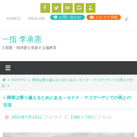
コ
ン
お問い合わせ
メルマガ登録
KOREA
ENGLISH
テ
ン
ツ
一指 李承憲
へ
人類愛・地球愛を実践する脳教育
ス
キ
ッ
プ
ホ
ILCHI TV
障害は乗り越えるためにある～セドナ・マゴガーデンでの馬との交
ー
流
ム
« 障害は乗り越えるためにある～セドナ・マゴガーデンでの馬との
交流
フルサイズ:
ピクセル
2021年7月15日
1280 × 720