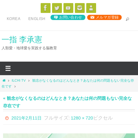
コ
ン
お問い合わせ
メルマガ登録
KOREA
ENGLISH
テ
ン
ツ
一指 李承憲
へ
人類愛・地球愛を実践する脳教育
ス
キ
ッ
プ
ホ
ILCHI TV
観念がなくなるのはどんなとき？あなたは何の問題もない完全な存
ー
在です
ム
« 観念がなくなるのはどんなとき？あなたは何の問題もない完全な
存在です
フルサイズ:
ピクセル
2021年2月11日
1280 × 720