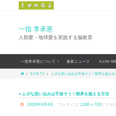
コ
ン
テ
ン
一指 李承憲
ツ
人類愛・地球愛を実践する脳教育
へ
ス
キ
コ
ッ
一指李承憲について
最新ニュース
ILCHI 
ン
プ
テ
ホ
ILCHI TV
ムダな思い込みは手放そう！限界を超える
ン
ー
ツ
ム
へ
« ムダな思い込みは手放そう！限界を超える方法
ス
キ
2020年9月4日
フルサイズ:
1280 × 720
ピクセ
ッ
プ