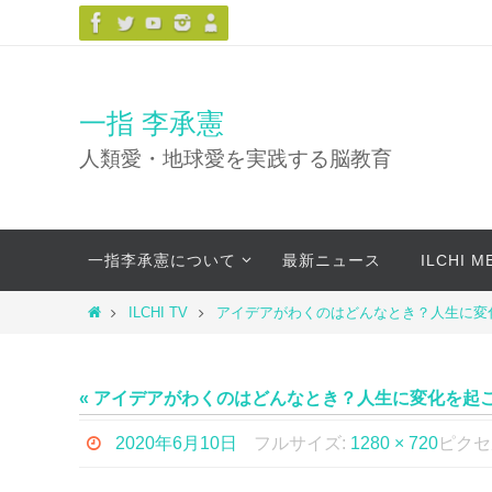
コ
ン
テ
ン
一指 李承憲
ツ
人類愛・地球愛を実践する脳教育
へ
ス
キ
コ
ッ
一指李承憲について
最新ニュース
ILCHI 
ン
プ
テ
ホ
ILCHI TV
アイデアがわくのはどんなとき？人生に変
ン
ー
ツ
ム
へ
« アイデアがわくのはどんなとき？人生に変化を起
ス
キ
2020年6月10日
フルサイズ:
1280 × 720
ピクセ
ッ
プ