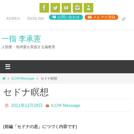
コ
ン
お問い合わせ
メルマガ登録
KOREA
ENGLISH
テ
ン
ツ
一指 李承憲
へ
人類愛・地球愛を実践する脳教育
ス
キ
ッ
プ
ホ
ILCHI Message
セドナ瞑想
ー
セドナ瞑想
ム
2011年12月28日
ILCHI Message
(前編「セドナの息」につづく内容です)