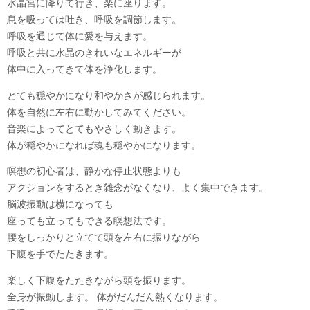
水晶宮に降りて行き、楽に座ります。
息を吸っては吐き、呼吸を調節します。
呼吸を通じて体に愛を与えます。
呼吸と共に水晶のきれいなエネルギーが
体中に入ってきて体を浄化します。
とても穏やかになり和やかさが感じられます。
体を自然に左右に動かしてみてください。
音楽によってとてもやさしく動きます。
体が穏やかになれば魂も穏やかになります。
瞑想の初心者は、静かな停止状態よりも
アクションをするとき雑念がなくなり、よく集中できます。
脳波振動は横になっても
座っても立ってもできる瞑想法です。
腰をしっかりと立てて頭を左右に振りながら
下腹を手でたたきます。
楽しく下腹をたたきながら頭を振ります。
全身が振動します。 体がだんだん熱くなります。