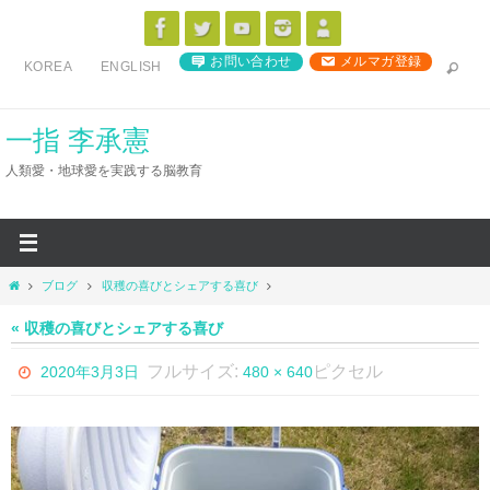
コ
ン
お問い合わせ
メルマガ登録
KOREA
ENGLISH
テ
ン
ツ
一指 李承憲
へ
人類愛・地球愛を実践する脳教育
ス
キ
ッ
プ
ホ
ブログ
収穫の喜びとシェアする喜び
ー
ム
« 収穫の喜びとシェアする喜び
フルサイズ:
ピクセル
2020年3月3日
480 × 640