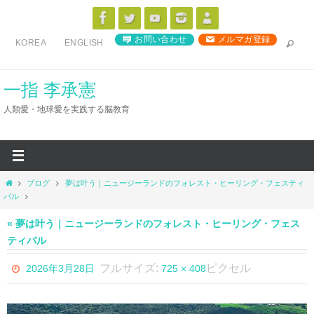
コ
ン
お問い合わせ
メルマガ登録
KOREA
ENGLISH
テ
ン
ツ
一指 李承憲
へ
人類愛・地球愛を実践する脳教育
ス
キ
ッ
プ
ホ
ブログ
夢は叶う｜ニュージーランドのフォレスト・ヒーリング・フェスティ
ー
バル
ム
« 夢は叶う｜ニュージーランドのフォレスト・ヒーリング・フェス
ティバル
フルサイズ:
ピクセル
2026年3月28日
725 × 408