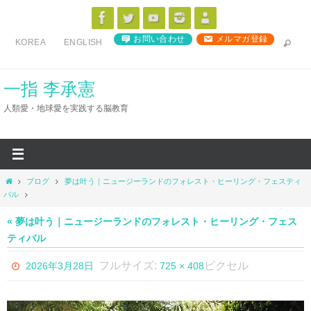
コ
ン
お問い合わせ
メルマガ登録
KOREA
ENGLISH
テ
ン
ツ
一指 李承憲
へ
人類愛・地球愛を実践する脳教育
ス
キ
ッ
プ
ホ
ブログ
夢は叶う｜ニュージーランドのフォレスト・ヒーリング・フェスティ
ー
バル
ム
« 夢は叶う｜ニュージーランドのフォレスト・ヒーリング・フェス
ティバル
フルサイズ:
ピクセル
2026年3月28日
725 × 408