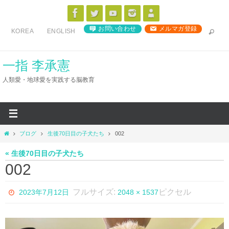
コ
ン
お問い合わせ
メルマガ登録
KOREA
ENGLISH
テ
ン
ツ
一指 李承憲
へ
人類愛・地球愛を実践する脳教育
ス
キ
ッ
プ
ホ
ブログ
生後70日目の子犬たち
002
ー
ム
« 生後70日目の子犬たち
002
フルサイズ:
ピクセル
2023年7月12日
2048 × 1537