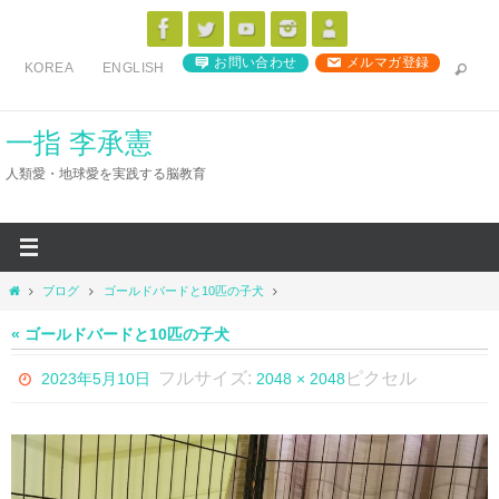
コ
ン
お問い合わせ
メルマガ登録
KOREA
ENGLISH
テ
ン
ツ
一指 李承憲
へ
人類愛・地球愛を実践する脳教育
ス
キ
ッ
プ
ホ
ブログ
ゴールドバードと10匹の子犬
ー
ム
« ゴールドバードと10匹の子犬
フルサイズ:
ピクセル
2023年5月10日
2048 × 2048