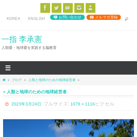
コ
ン
お問い合わせ
メルマガ登録
KOREA
ENGLISH
テ
ン
ツ
一指 李承憲
へ
人類愛・地球愛を実践する脳教育
ス
キ
ッ
プ
ホ
ブログ
人類と地球のための地球経営者
ー
ム
« 人類と地球のための地球経営者
フルサイズ:
ピクセル
2023年3月24日
1079 × 1116