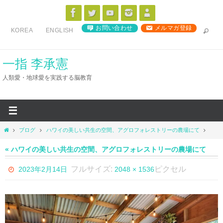
コ
ン
お問い合わせ
メルマガ登録
KOREA
ENGLISH
テ
ン
ツ
一指 李承憲
へ
人類愛・地球愛を実践する脳教育
ス
キ
ッ
プ
ホ
ブログ
ハワイの美しい共生の空間、アグロフォレストリーの農場にて
ー
ム
« ハワイの美しい共生の空間、アグロフォレストリーの農場にて
フルサイズ:
ピクセル
2023年2月14日
2048 × 1536