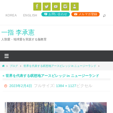
コ
ン
お問い合わせ
メルマガ登録
KOREA
ENGLISH
テ
ン
ツ
一指 李承憲
へ
人類愛・地球愛を実践する脳教育
ス
キ
ッ
プ
ホ
ブログ
世界を代表する瞑想地アースビレッジ in ニュージーランド
ー
ム
« 世界を代表する瞑想地アースビレッジ in ニュージーランド
フルサイズ:
ピクセル
2023年2月4日
1384 × 1127