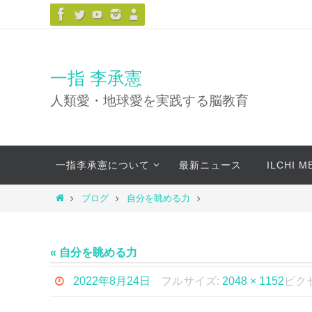
コ
ン
テ
ン
一指 李承憲
ツ
人類愛・地球愛を実践する脳教育
へ
ス
キ
コ
ッ
一指李承憲について
最新ニュース
ILCHI 
ン
プ
テ
ホ
ブログ
自分を眺める力
ン
ー
ツ
ム
へ
« 自分を眺める力
ス
キ
2022年8月24日
フルサイズ:
2048 × 1152
ピク
ッ
プ