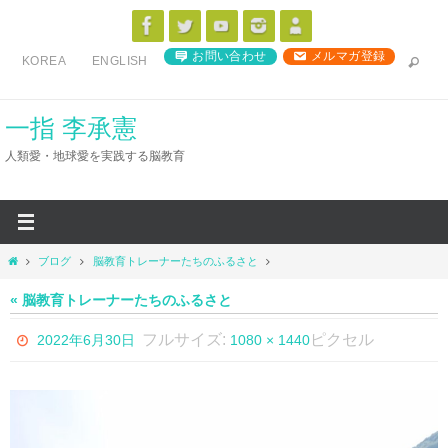
コ
ン
お問い合わせ
メルマガ登録
KOREA
ENGLISH
テ
ン
ツ
一指 李承憲
へ
人類愛・地球愛を実践する脳教育
ス
キ
ッ
プ
ホ
ブログ
脳教育トレーナーたちのふるさと
ー
ム
« 脳教育トレーナーたちのふるさと
フルサイズ:
ピクセル
2022年6月30日
1080 × 1440