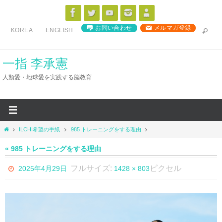
コ
ン
お問い合わせ
メルマガ登録
KOREA
ENGLISH
テ
ン
ツ
一指 李承憲
へ
人類愛・地球愛を実践する脳教育
ス
キ
ッ
プ
ホ
ILCHI希望の手紙
985 トレーニングをする理由
ー
ム
« 985 トレーニングをする理由
フルサイズ:
ピクセル
2025年4月29日
1428 × 803