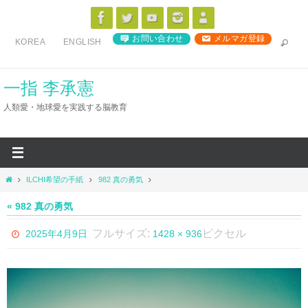
コ
ン
お問い合わせ
メルマガ登録
KOREA
ENGLISH
テ
ン
ツ
一指 李承憲
へ
人類愛・地球愛を実践する脳教育
ス
キ
ッ
プ
ホ
ILCHI希望の手紙
982 真の勇気
ー
ム
« 982 真の勇気
フルサイズ:
ピクセル
2025年4月9日
1428 × 936