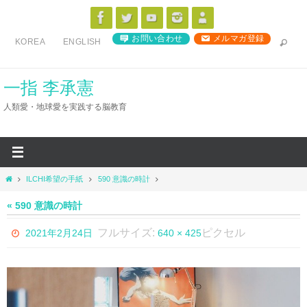
コ
ン
お問い合わせ
メルマガ登録
KOREA
ENGLISH
テ
ン
ツ
一指 李承憲
へ
人類愛・地球愛を実践する脳教育
ス
キ
ッ
プ
ホ
ILCHI希望の手紙
590 意識の時計
ー
ム
« 590 意識の時計
フルサイズ:
ピクセル
2021年2月24日
640 × 425