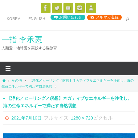
コ
ン
お問い合わせ
メルマガ登録
KOREA
ENGLISH
テ
ン
ツ
一指 李承憲
へ
人類愛・地球愛を実践する脳教育
ス
キ
ッ
プ
ホ
その他
【浄化／ヒーリング／瞑想】ネガティブなエネルギーを浄化し、海の
ー
生命エネルギーで満たす自然瞑想
ム
« 【浄化／ヒーリング／瞑想】ネガティブなエネルギーを浄化し、
海の生命エネルギーで満たす自然瞑想
フルサイズ:
ピクセル
2021年7月16日
1280 × 720