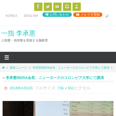
コ
ン
お問い合わせ
メルマガ登録
KOREA
ENGLISH
テ
ン
ツ
一指 李承憲
へ
人類愛・地球愛を実践する脳教育
ス
キ
ッ
プ
ホ
最新ニュース
李承憲IBERA会長、ニューヨークのコロンビア大学にて講演
ー
ム
« 李承憲IBERA会長、ニューヨークのコロンビア大学にて講演
フルサイズ:
ピクセル
2018年4月4日
736 × 551