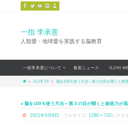
コ
ン
テ
ン
一指 李承憲
ツ
人類愛・地球愛を実践する脳教育
へ
ス
キ
コ
ッ
一指李承憲について
最新ニュース
ILCHI 
ン
プ
テ
ホ
ILCHI TV
脳を100％使う方法～第３の目が開くと創
ン
ー
ツ
ム
へ
« 脳を100％使う方法～第３の目が開くと創造力が
ス
キ
2021年9月8日
フルサイズ:
1280 × 720
ピクセ
ッ
プ