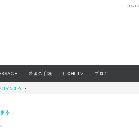
KORE
MESSAGE
希望の手紙
ILCHI TV
ブログ
造力が高まる
高まる
ル