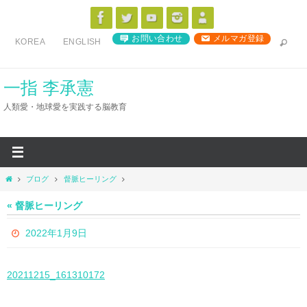
コ
ン
お問い合わせ
メルマガ登録
KOREA
ENGLISH
テ
ン
ツ
一指 李承憲
へ
人類愛・地球愛を実践する脳教育
ス
キ
ッ
プ
ホ
ブログ
督脈ヒーリング
ー
ム
« 督脈ヒーリング
2022年1月9日
20211215_161310172