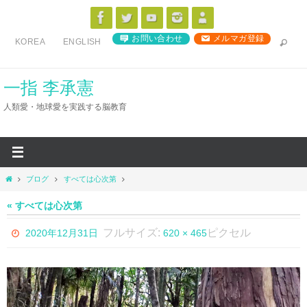
コ
ン
お問い合わせ
メルマガ登録
KOREA
ENGLISH
テ
ン
ツ
一指 李承憲
へ
人類愛・地球愛を実践する脳教育
ス
キ
ッ
プ
ホ
ブログ
すべては心次第
ー
ム
« すべては心次第
フルサイズ:
ピクセル
2020年12月31日
620 × 465