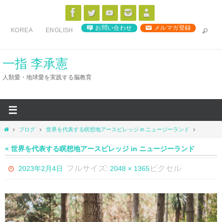
コ
ン
お問い合わせ
メルマガ登録
KOREA
ENGLISH
テ
ン
ツ
一指 李承憲
へ
人類愛・地球愛を実践する脳教育
ス
キ
ッ
プ
ホ
ブログ
世界を代表する瞑想地アースビレッジ in ニュージーランド
ー
ム
« 世界を代表する瞑想地アースビレッジ in ニュージーランド
フルサイズ:
ピクセル
2023年2月4日
2048 × 1365