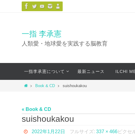
コ
ン
テ
ン
一指 李承憲
ツ
人類愛・地球愛を実践する脳教育
へ
ス
キ
コ
ッ
一指李承憲について
最新ニュース
ILCHI 
ン
プ
テ
ホ
Book & CD
suishoukakou
ン
ー
ツ
ム
へ
« Book & CD
ス
suishoukakou
キ
ッ
2022年1月22日
フルサイズ:
337 × 466
ピクセ
プ