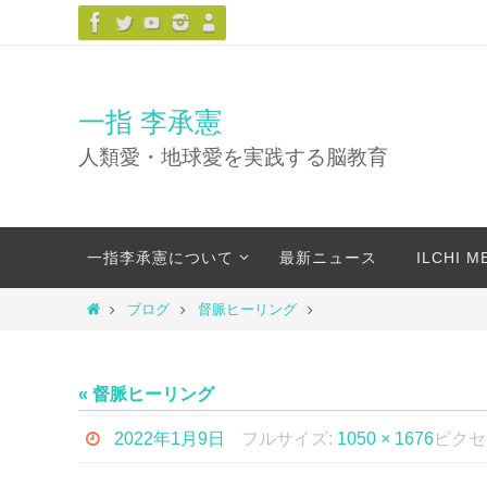
コ
ン
テ
ン
一指 李承憲
ツ
人類愛・地球愛を実践する脳教育
へ
ス
キ
コ
ッ
一指李承憲について
最新ニュース
ILCHI 
ン
プ
テ
ホ
ブログ
督脈ヒーリング
ン
ー
ツ
ム
へ
« 督脈ヒーリング
ス
キ
2022年1月9日
フルサイズ:
1050 × 1676
ピクセ
ッ
プ