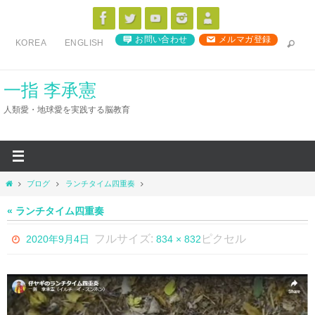
コ
ン
お問い合わせ
メルマガ登録
KOREA
ENGLISH
テ
ン
ツ
一指 李承憲
へ
人類愛・地球愛を実践する脳教育
ス
キ
ッ
プ
ホ
ブログ
ランチタイム四重奏
ー
ム
« ランチタイム四重奏
フルサイズ:
ピクセル
2020年9月4日
834 × 832